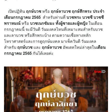
เปิดปฏิทิน
ฤกษ์บวช
หรือ
ฤกษ์ลาบวช ฤกษ์สึกพระ ประจำ
เดือนกรกฎาคม 2565
สำหรับท่านที่
บวชพระ บวชชี บวชชี
พราหมณ์
หรือ
บวชเนกขัมมะ ทั้งผู้ชายและผู้หญิง
ในเดือน
กรกฎาคมนี้ จะมีวันดี วันมงคลไหนที่เหมาะสมสำหรับบวช
และลาบวช หรือสึกพระบ้าง ตามความเชื่อทางหลัก
โหราศาสตร์และการดูฤกษ์มงคล มาเช็ควันดี วันมงคล
สำหรับ
ฤกษ์บวช
และ
ฤกษ์ลาบวช
อัพเดทใหม่ล่าสุดใน
เดือน
กรกฎาคม 2565
กันได้เลยค่ะ