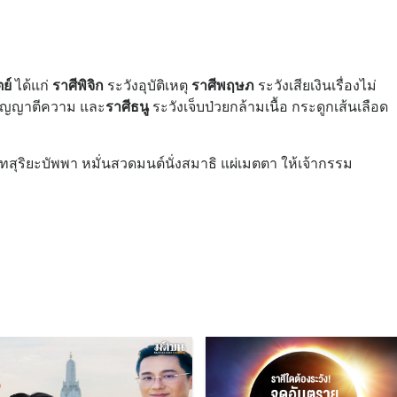
ย์
ได้แก่
ราศีพิจิก
ระวังอุบัติเหตุ
ราศีพฤษภ
ระวังเสียเงินเรื่องไม่
ัญญาตีความ และ
ราศีธนู
ระวังเจ็บป่วยกล้ามเนื้อ กระดูกเส้นเลือด
ริยะบัพพา หมั่นสวดมนต์นั่งสมาธิ แผ่เมตตา ให้เจ้ากรรม