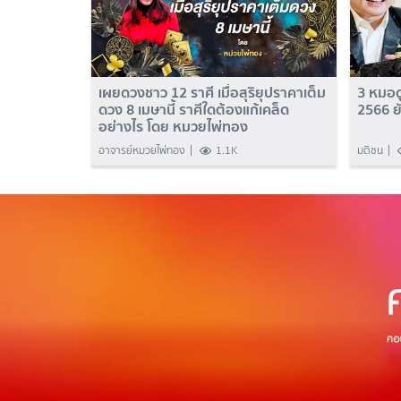
เผยดวงชาว 12 ราศี เมื่อสุริยุปราคาเต็ม
3 หมอดู
ดวง 8 เมษานี้ ราศีใดต้องแก้เคล็ด
2566 ยั
อย่างไร โดย หมวยไพ่ทอง
อาจารย์หมวยไพ่ทอง
1.1K
มติชน