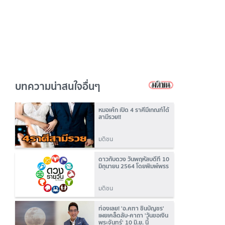
บทความน่าสนใจอื่นๆ
หมอเค้ก เปิด 4 ราศีมีเกณฑ์ได้
สามีรวย!!
มติชน
ดาวกับดวง วันพฤหัสบดีที่ 10
มิถุนายน 2564 โดยพิมพ์พรร
มติชน
ท่องเลย! 'อ.คฑา ชินบัญชร'
เผยเคล็ดลับ-คาถา 'วันขอเงิน
พระจันทร์' 10 มิ.ย. นี้