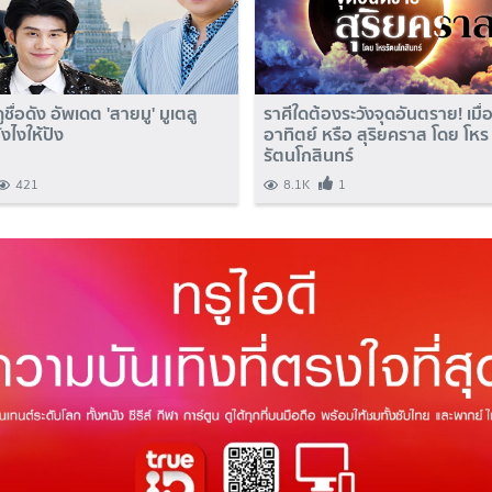
ชื่อดัง อัพเดต 'สายมู' มูเตลู
ราศีใดต้องระวังจุดอันตราย! เมื่
งไงให้ปัง
อาทิตย์ หรือ สุริยคราส โดย โหร
รัตนโกสินทร์
421
8.1K
1