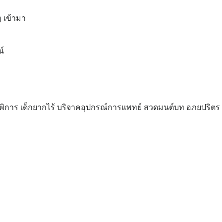
 เข้ามา
น์
ิการ เด็กยากไร้ บริจาคอุปกรณ์การแพทย์ สวดมนต์บท อภยปริตร