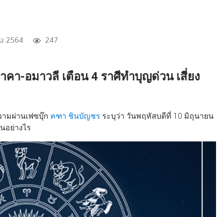
ยน 2564
247
าคา-อมาวลี เตือน 4 ราศีทำบุญด่วน เสี่ยง
ามผ่านเฟซบุ๊ก
คฑา ชินบัญชร
ระบุว่า วันพฤหัสบดีที่ 10 มิถุนายน
ป็นอย่างไร