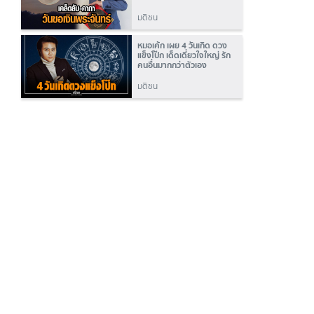
มติชน
หมอเค้ก เผย 4 วันเกิด ดวง
แข็งโป๊ก เด็ดเดี่ยวใจใหญ่ รัก
คนอื่นมากกว่าตัวเอง
มติชน