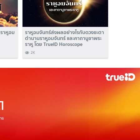
อราหูอม
ราหูอมจันทร์ส่งผลอย่างไรกับดวงชะตา
ตำนานราหูอมจันทร์ และคาถาบูชาพระ
ราหู โดย TrueID Horoscope
2K