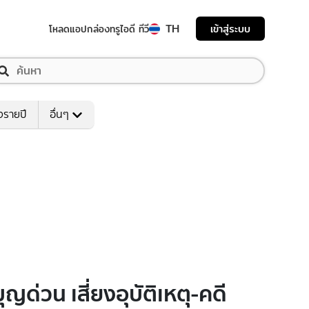
TH
เข้าสู่ระบบ
โหลดแอป
กล่องทรูไอดี ทีวี
งรายปี
อื่นๆ
ด่วน เสี่ยงอุบัติเหตุ-คดี