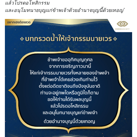
แล้วโปรดอโหสิกรรม
และอนุโมทนายบุญแก่ข้าพเจ้าด้วยอำนาจบุญนี้ด้วยเทอญ"