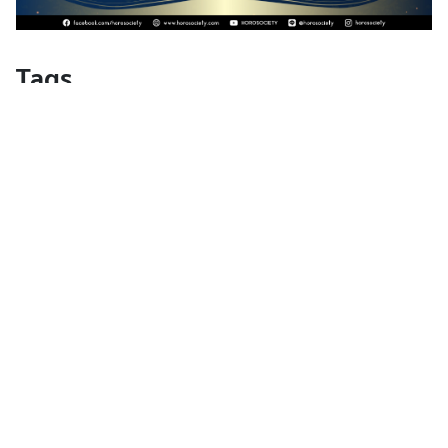
Tags
Horosociety
กรวดน้ำ
คาถา
ทำบุญ
บทกรวดน้ำให้เจ้ากรรมนายเวร
บทสวด
บทสวดมนต์
มูเตลู
เจ้ากรรมนายเวร
เสริมชีวิต
เสริมดวง
บทความน่าสนใจอื่นๆ
บทสวดมนต์ก่อนนอน แบบสั้น พร้อมคำแปล สวด
ง่ายๆ สั้นๆ แค่วันละ 5 นาที ชีวิตเปลี่ยน! (มีคลิป)
1.5M
40
บทสวดมนต์ก่อนนอน พร้อมบทแผ่เมตตา สวดทุก
คืน ชีวิตดีขึ้นแน่นอน!