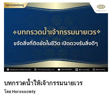
บทกรวดน้ำให้เจ้ากรรมนายเวร
โดย Horosociety