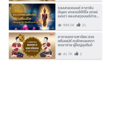
รวมบทสวดมนต์ คาถาชิน
บัญชร บทสวดอิติปิโส บทแผ่
เมตตา และบทสวดมนต์ต่างๆ
สวดแล้วชีวิตเปลี่ยน! มีโชค
ลาภ
999.5K
21
คาถาเมตตามหานิยม สวด
เสริมเสน่ห์ คนรักคนเมตตา
เจรจาง่าย ผู้ใหญ่อุปถัมภ์
41.7K
2