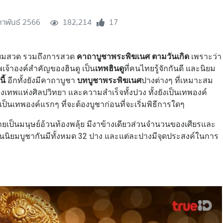
ภาพันธ์ 2566
182,214
17
ิยมสวด รวมถึงการสวด
คาถาบูชาพระพิฆเนศ ตามวันเกิด
เพราะว่า
พเจ้าองค์สำคัญของฮินดู เป็น
เทพฮินดู
ที่คนไทยรู้จักกันดี และนิยม
ี้
อีกทั้งยังมีคาถาบูชา
บทบูชาพระพิฆเนศ
ปางต่างๆ ที่เหมาะสม
ทพแห่งศิลปวิทยา และความสำเร็จทั้งปวง ทั้งยังเป็นเทพองค์
เทพองค์แรกๆ ที่จะต้องบูชาก่อนที่จะเริ่มพิธีการใดๆ
ป็นมนุษย์อ้วนท้องพลุ้ย มีงาข้างเดียวส่วนจำนวนของเศียรและ
่คนนิยมบูชากันมีทั้งหมด 32 ปาง และแต่ละปางมีจุดประสงค์ในการ