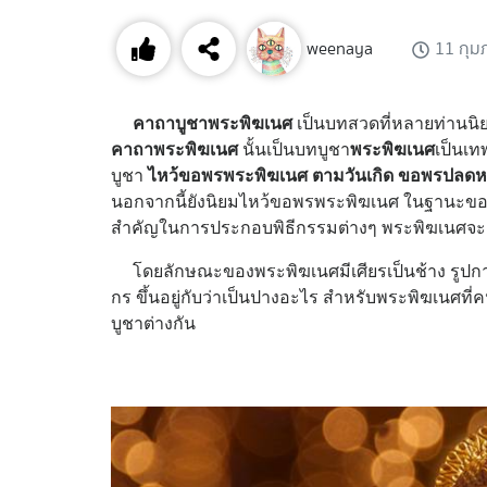
weenaya
11 กุม
คาถาบูชาพระพิฆเนศ
เป็นบทสวดที่หลายท่านน
คาถาพระพิฆเนศ
นั้นเป็นบทบูชา
พระพิฆเนศ
เป็นเท
บูชา
ไหว้ขอพรพระพิฆเนศ ตามวันเกิด ขอพรปลดหน
นอกจากนี้ยังนิยมไหว้ขอพรพระพิฆเนศ ในฐานะของเ
สำคัญในการประกอบพิธีกรรมต่างๆ พระพิฆเนศจะเป็น
โดยลักษณะของพระพิฆเนศมีเศียรเป็นช้าง รูปกายเ
กร ขึ้นอยู่กับว่าเป็นปางอะไร สำหรับพระพิฆเนศที
บูชาต่างกัน