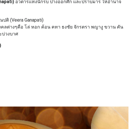
napati)
อวตารแห่งนักรบ ปางออกศึก และปราบมาร ให้อำนาจ
คณปติ (Veera Ganapati)
ลต่างๆคือ โล่ หอก ค้อน คทา ธงชัย จักรตรา พญางู ขวาน คัน
ละบ่วงบาศ
)