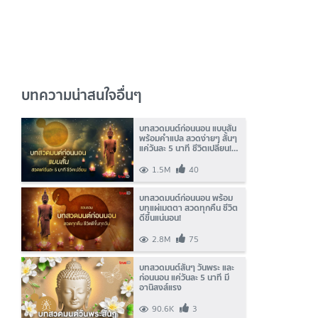
บทความน่าสนใจอื่นๆ
บทสวดมนต์ก่อนนอน แบบสั้น
พร้อมคำแปล สวดง่ายๆ สั้นๆ
แค่วันละ 5 นาที ชีวิตเปลี่ยน!
(มีคลิป)
1.5M
40
บทสวดมนต์ก่อนนอน พร้อม
บทแผ่เมตตา สวดทุกคืน ชีวิต
ดีขึ้นแน่นอน!
2.8M
75
บทสวดมนต์สั้นๆ วันพระ และ
ก่อนนอน แค่วันละ 5 นาที มี
อานิสงส์แรง
90.6K
3