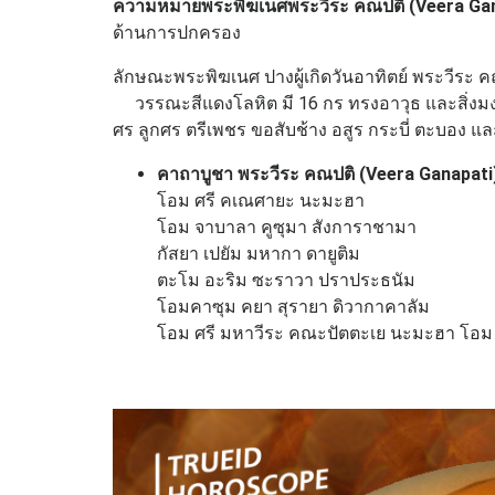
ความหมายพระพิฆเนศพระวีระ คณปติ (Veera Ga
ด้านการปกครอง
ลักษณะพระพิฆเนศ ปางผู้เกิดวันอาทิตย์ พระวีระ 
วรรณะสีแดงโลหิต มี 16 กร ทรงอาวุธ และสิ่งมงค
ศร ลูกศร ตรีเพชร ขอสับช้าง อสูร กระบี่ ตะบอง แ
คาถาบูชา
พระวีระ คณปติ (Veera Ganapati
โอม ศรี คเณศายะ นะมะฮา
โอม จาบาลา คูซุมา สังการาชามา
กัสยา เปยัม มหากา ดายูติม
ตะโม อะริม ซะราวา ปราประธนัม
โอมคาซุม คยา สุรายา ดิวากาคาลัม
โอม ศรี มหาวีระ คณะปัตตะเย นะมะฮา โอม