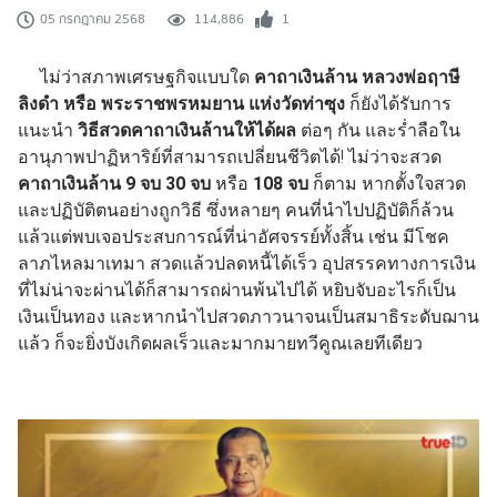
114,886
1
05 กรกฎาคม 2568
ไม่ว่าสภาพเศรษฐกิจแบบใด
คาถาเงินล้าน หลวงพ่อฤาษี
ลิงดำ หรือ พระราชพรหมยาน แห่งวัดท่าซุง
ก็ยังได้รับการ
แนะนำ
วิธีสวดคาถาเงินล้านให้ได้ผล
ต่อๆ กัน และร่ำลือใน
อานุภาพปาฏิหาริย์ที่สามารถเปลี่ยนชีวิตได้! ไม่ว่าจะสวด
คาถาเงินล้าน
9 จบ 30 จบ
หรือ
108 จบ
ก็ตาม หากตั้งใจสวด
และปฏิบัติตนอย่างถูกวิธี ซึ่งหลายๆ คนที่นำไปปฏิบัติก็ล้วน
แล้วแต่พบเจอประสบการณ์ที่น่าอัศจรรย์ทั้งสิ้น เช่น มีโชค
ลาภไหลมาเทมา สวดแล้วปลดหนี้ได้เร็ว อุปสรรคทางการเงิน
ที่ไม่น่าจะผ่านได้ก็สามารถผ่านพ้นไปได้ หยิบจับอะไรก็เป็น
เงินเป็นทอง และหากนำไปสวดภาวนาจนเป็นสมาธิระดับฌาน
แล้ว ก็จะยิ่งบังเกิดผลเร็วและมากมายทวีคูณเลยทีเดียว