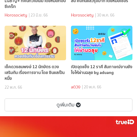
LGBTQ+ ที่คนทั่วไปไม่มี โดยหมอท็อป
ลับ คบกันแล้วรุ่งมาก โดยหมอเชอร์
ซีเคร็ท
Horosociety
Horosociety
| 23 มิ.ย. 66
| 30 พ.ค. 66
เช็คดวงสมพงษ์ 12 นักษัตร ดวง
เปิดจุดแข็ง 12 ราศี สัมภาษณ์งานยัง
เสริมกัน เรื่องการงาน โดย ซินแสเป็น
ไงให้ผ่านฉลุย by aduang
หนึ่ง
aดวง
| 20 พ.ค. 66
22 พ.ค. 66
ดูเพิ่มเติม