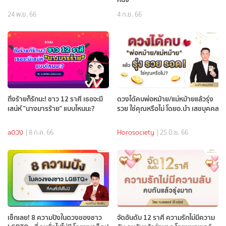
24 พ.ย. 66
4 ก.ย. 66
ถึงร้ายก็รักนะ! ชาว 12 ราศี เธอจะมี
ดวงได้คบพ่อหม้าย/แม่หม้ายแล้วรุ่ง
เสน่ห์ "นางมารร้าย" แบบไหนนะ?
รวย ใช่คุณหรือไม่ โดยอ.นำ เสขบุคคล
aดวง
Horosociety
| 8 ก.ค. 66
| 25 มิ.ย. 66
เช็กเลย! 8 ความปังในดวงของชาว
จัดอันดับ 12 ราศี ความรักไม่มีความ