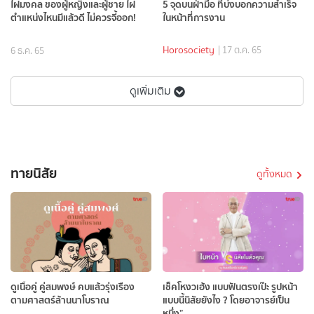
ไฝมงคล ของผู้หญิงและผู้ชาย ไฝ
5 จุดบนฝ่ามือ ที่บ่งบอกความสำเร็จ
ตำแหน่งไหนมีแล้วดี ไม่ควรจี้ออก!
ในหน้าที่การงาน
Horosociety
| 17 ต.ค. 65
6 ธ.ค. 65
ดูเพิ่มเติม
ทายนิสัย
ดูทั้งหมด
ดูเนื้อคู่ คู่สมพงษ์ คบแล้วรุ่งเรือง
เช็คโหงวเฮ้ง แบบฟันตรงเป๊ะ รูปหน้า
ตามศาสตร์ล้านนาโบราณ
แบบนี้นิสัยยังไง ? โดยอาจารย์เป็น
หนึ่ง”