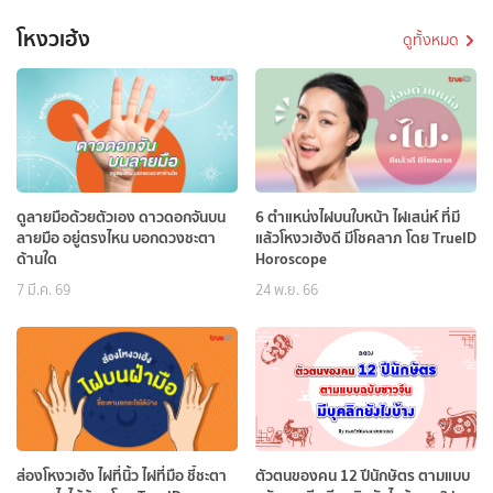
โหงวเฮ้ง
ดูทั้งหมด
ดูลายมือด้วยตัวเอง ดาวดอกจันบน
6 ตำแหน่งไฝบนใบหน้า ไฝเสน่ห์ ที่มี
ลายมือ อยู่ตรงไหน บอกดวงชะตา
แล้วโหงวเฮ้งดี มีโชคลาภ โดย TrueID
ด้านใด
Horoscope
7 มี.ค. 69
24 พ.ย. 66
ส่องโหงวเฮ้ง ไฝที่นิ้ว ไฝที่มือ ชี้ชะตา
ตัวตนของคน 12 ปีนักษัตร ตามแบบ