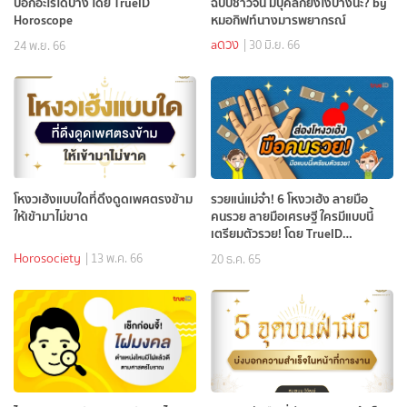
บอกอะไรได้บ้าง โดย TrueID
ฉบับชาวจีน มีบุคลิกยังไงบ้างนะ? by
Horoscope
หมอกิฟท์นางมารพยากรณ์
aดวง
| 30 มิ.ย. 66
24 พ.ย. 66
โหงวเฮ้งแบบใดที่ดึงดูดเพศตรงข้าม
รวยแน่แม่จ๋า! 6 โหงวเฮ้ง ลายมือ
ให้เข้ามาไม่ขาด
คนรวย ลายมือเศรษฐี ใครมีแบบนี้
เตรียมตัวรวย! โดย TrueID
Horoscope
Horosociety
| 13 พ.ค. 66
20 ธ.ค. 65