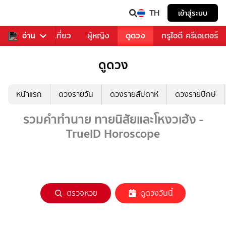
TH
เข้าสู่ระบบ
อาหาร
อ่าน
ท่องเที่ยว
ผู้หญิง
ดูดวง
ทรูไอดี ครีเอเตอร์
ดูดวง
หน้าแรก
ดวงรายวัน
ดวงรายสัปดาห์
ดวงรายปักษ์
รวมคำทำนาย ทายนิสัยและโหงวเฮ้ง -
TrueID Horoscope
ตรวจหวย
ดูดวงวันนี้