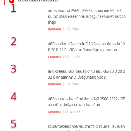
1
สถิติหวยออกปี 2569 - 2563 ตารางหวยปี 69 - 63
อัปเดต 2569 ผลสลากกินแบ่งรัฐบาลย้อนหลังและงวด
ล่าสุด
เลขมงคล
| 5 วันที่แล้ว
2
สถิติหวยย้อนหลัง งวดวันที่ 16 สิงหาคม ย้อนหลัง 10
ปี 20 ปี 32 ปี สถิติสลากกินแบ่งรัฐบาลออกบ่อย
เลขมงคล
| 16 ส.ค. 68
3
สถิติหวยย้อนหลัง เดือนสิงหาคม ย้อนหลัง 10 ปี 20 ปี
32 ปี สถิติสลากกินแบ่งรัฐบาลออกบ่อย
เลขมงคล
| 5 วันที่แล้ว
4
สถิติหวยออกวันอาทิตย์ ย้อนหลังปี 2568-2552 สถิติ
สลากกินแบ่งรัฐบาล ออกวันอาทิตย์
เลขมงคล
| 16 พ.ย. 68
5
รวมสถิติหวยออกวันพระ ตารางหวยวันพระ เลขแปลก