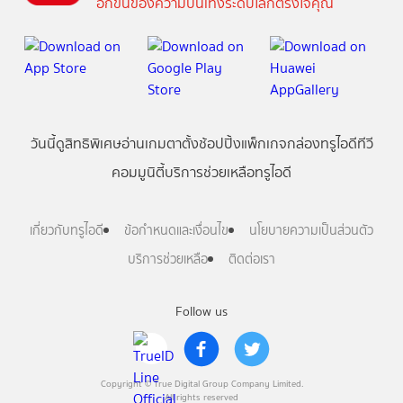
อีกขั้นของความบันเทิงระดับโลกตรงใจคุณ
วันนี้
ดู
สิทธิพิเศษ
อ่าน
เกม
ตาตั้ง
ช้อปปิ้ง
แพ็กเกจ
กล่องทรูไอดีทีวี
คอมมูนิตี้
บริการช่วยเหลือทรูไอดี
เกี่ยวกับทรูไอดี
ข้อกำหนดและเงื่อนไข
นโยบายความเป็นส่วนตัว
บริการช่วยเหลือ
ติดต่อเรา
Follow us
Copyright © True Digital Group Company Limited.
All rights reserved