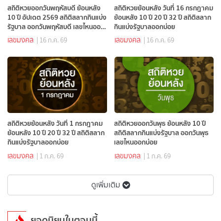
สถิติหวยออกวันพฤหัสบดี ย้อนหลัง
สถิติหวยย้อนหลัง วันที่ 16 กรกฎาคม
10 ปี อัปเดต 2569 สถิติสลากกินแบ่ง
ย้อนหลัง 10 ปี 20 ปี 32 ปี สถิติสลาก
รัฐบาล ออกวันพฤหัสบดี เลขไหนออก
กินแบ่งรัฐบาลออกบ่อย
บ่อย
เลขมงคล
เลขมงคล
| 16 ก.ค. 69
| 16 ก.ค. 69
สถิติหวยย้อนหลัง วันที่ 1 กรกฎาคม
สถิติหวยออกวันพุธ ย้อนหลัง 10 ปี
ย้อนหลัง 10 ปี 20 ปี 32 ปี สถิติสลาก
สถิติสลากกินแบ่งรัฐบาล ออกวันพุธ
กินแบ่งรัฐบาลออกบ่อย
เลขไหนออกบ่อย
เลขมงคล
เลขมงคล
| 1 ก.ค. 69
| 1 ก.ค. 69
ดูเพิ่มเติม
ยอดนิยมในตอนนี้