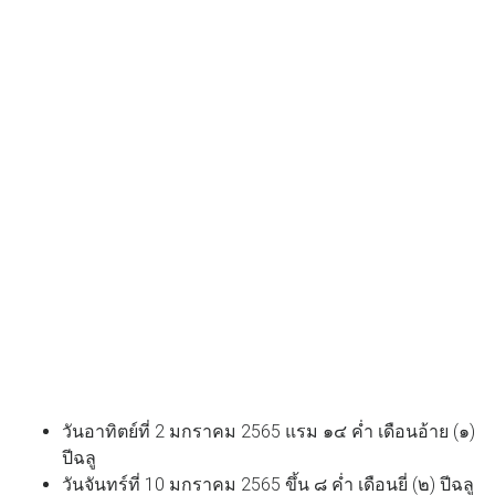
วันอาทิตย์ที่ 2 มกราคม 2565 แรม ๑๔ ค่ำ เดือนอ้าย (๑)
ปีฉลู
วันจันทร์ที่ 10 มกราคม 2565 ขึ้น ๘ ค่ำ เดือนยี่ (๒) ปีฉลู