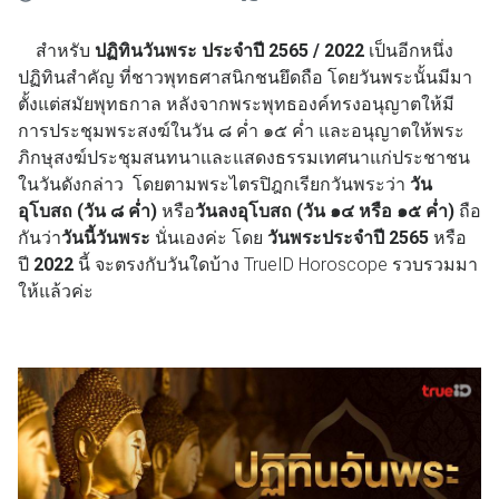
สำหรับ
ปฏิทินวันพระ ประจำปี 2565 / 2022
เป็นอีกหนึ่ง
ปฏิทินสำคัญ ที่ชาวพุทธศาสนิกชนยึดถือ โดยวันพระนั้นมีมา
ตั้งแต่สมัยพุทธกาล หลังจากพระพุทธองค์ทรงอนุญาตให้มี
การประชุมพระสงฆ์ในวัน ๘ ค่ำ ๑๕ ค่ำ และอนุญาตให้พระ
ภิกษุสงฆ์ประชุมสนทนาและแสดงธรรมเทศนาแก่ประชาชน
ในวันดังกล่าว โดยตามพระไตรปิฎกเรียกวันพระว่า
วัน
อุโบสถ (วัน ๘ ค่ำ)
หรือ
วันลงอุโบสถ (วัน ๑๔ หรือ ๑๕ ค่ำ)
ถือ
กันว่า
วันนี้วันพระ
นั่นเองค่ะ โดย
วันพระประจำปี 2565
หรือ
ปี
2022
นี้ จะตรงกับวันใดบ้าง TrueID Horoscope รวบรวมมา
ให้แล้วค่ะ