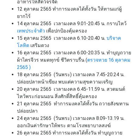
อาหารให้สัตว์จรจัด
12 ตุลาคม 2565 ทำการมงคลได้ทั้งวัน ให้ทานแก่ผู้
ยากไร้
14 ตุลาคม 2565 เวลามงคล 9.01-20.45 น. กราบไหว้
เทพประจำตัว
เพื่อปกป้องคุ้มครอง
15 ตุลาคม 2565 เวลามงคล 6.10-20.40 น.
บริจาค
โลหิต
เสริมดวง
16 ตุลาคม 2565 เวลามงคล 6.00-20.35 น. ทำบุญถวาย
ผ้าไตรจีวร หมดทุกข์ ชีวิตราบรื่น (
ตรวจหวย 16 ตุลาคม
2565 )
18 ตุลาคม 2565 (วันพระ) เวลามงคล 7.45-20.24 น.
ปล่อยปลาหน้าเขียง พบแต่ความสุขความเจริญ
20 ตุลาคม 2565 เวลามงคล 6.45-11.59 น. สวดมนต์
ไหว้พระก่อนนอน สิ่งศักดิ์สิทธิ์คุ้มครอง
21 ตุลาคม 2565 ทำการมงคลได้ทั้งวัน ถวายสังฆทาน
ปล่อยปลา
24 ตุลาคม 2565 (วันพระ) เวลามงคล 8.09-13.19 น.
ออกเงินค่ารักษาให้พระ ตามโรงพยาบาลสงฆ์
26 ตุลาคม 2565 ทำการมงคลได้ทั้งวัน ทำบุญถวาย