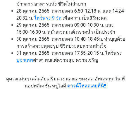
ข้าวสาร อาหารแห้ง ชีวิตไม่ลำบาก
28 ตุลาคม 2565 เวลามงคล 6.50-12.18 น. และ 14.24-
20.32 น.
ไหว้พระ 9 วัด
เพื่อความเป็นสิริมงคล
29 ตุลาคม 2565 เวลามงคล 09.00-10.30 น. และ
15.00-16.30 น. หมั่นสวดมนต์ กรวดน้ำ เป็นประจำ
30 ตุลาคม 2565 เวลามงคล 10.40-18.45น. ทำบุญด้วย
การสร้างพระพุทธรูป ชีวิตประสบความสำเร็จ
31 ตุลาคม 2565 เวลามงคล 17.55-20.15 น. ไหว้พระ
บูชาเทพ
ต่างๆ พบแต่ความสุข ความเจริญ
ดูดวงแม่นๆ เคล็ดลับเสริมดวง และเลขมงคล อัพเดททุกวัน ที่
แอปพลิเคชัน ทรูไอดี
ดาวน์โหลดเลยที่นี่!!