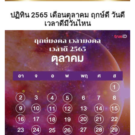
ปฏิทิน 2565 เดือน
ตุลาคม
ฤกษ์ดี วันดี
เวลาดีมีวันไหน