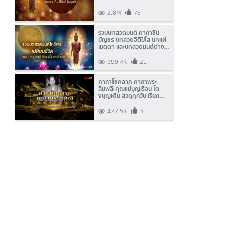
2.8M
75
รวมบทสวดมนต์ คาถาชิน
บัญชร บทสวดอิติปิโส บทแผ่
เมตตา และบทสวดมนต์ต่างๆ
สวดแล้วชีวิตเปลี่ยน! มีโชค
ลาภ
999.4K
21
คาถาโชคลาภ คาถาพระ
ฉิมพลี คุณแม่บุญเรือน โต
งบุญเติม สวดทุกวัน เรียก
ทรัพย์ ปลดหนี้ พลิกฐานะได้!
422.5K
3