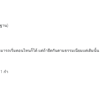
มฐาน)
มารถเริ่มตอนไหนก็ได้ แต่ถ้ายึดกันตามธรรมเนียมแต่เดิมนั้น
 1 กำ