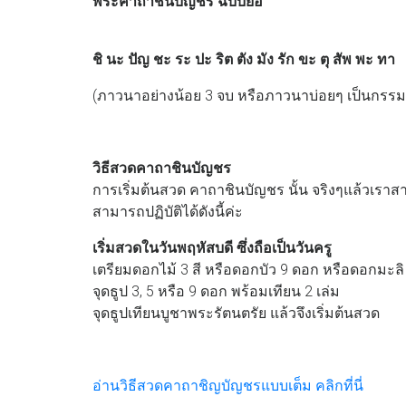
พระคาถาชินบัญชร ฉบับย่อ
ชิ นะ ปัญ ชะ ระ ปะ ริต ตัง มัง รัก ขะ ตุ สัพ พะ ทา
(ภาวนาอย่างน้อย 3 จบ หรือภาวนาบ่อยๆ เป็นกรร
วิธีสวดคาถาชินบัญชร
การเริ่มต้นสวด คาถาชินบัญชร นั้น จริงๆแล้วเราสา
สามารถปฏิบัติได้ดังนี้ค่ะ
เริ่มสวดในวันพฤหัสบดี ซึ่งถือเป็นวันครู
เตรียมดอกไม้ 3 สี หรือดอกบัว 9 ดอก หรือดอกมะลิ
จุดธูป 3, 5 หรือ 9 ดอก พร้อมเทียน 2 เล่ม
จุดธูปเทียนบูชาพระรัตนตรัย แล้วจึงเริ่มต้นสวด
อ่านวิธีสวดคาถาชิญบัญชรแบบเต็ม คลิกที่นี่