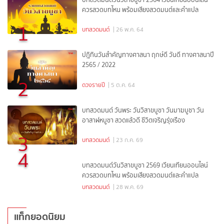
ควรสวดบทไหน พร้อมเสียงสวดมนต์และคำแปล
1
บทสวดมนต์
| 26 พ.ค. 64
ปฎิทินวันสำคัญทางศาสนา ฤกษ์ดี วันดี ทางศาสนาปี
2565 / 2022
2
ดวงรายปี
| 5 ต.ค. 64
บทสวดมนต์ วันพระ วันวิสาขบูชา วันมาฆบูชา วัน
อาสาฬหบูชา สวดแล้วดี ชีวิตเจริญรุ่งเรือง
3
บทสวดมนต์
| 23 ก.ค. 69
4
บทสวดมนต์วันวิสาขบูชา 2569 เวียนเทียนออนไลน์
ควรสวดบทไหน พร้อมเสียงสวดมนต์และคำแปล
บทสวดมนต์
| 28 พ.ค. 69
แท็กยอดนิยม