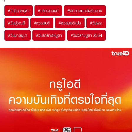
#
วันวิสาขบูชา
#
บทสวดมนต์
#
บทสวดมนต์เสริมดวง
#
วันปุรณมี
#
สวดมนต์
#
สวดมนต์แปล
#
วันพระ
#
วันมาฆบูชา
#
วันอาสาฬหบูชา
#
วันวิสาขบูชา 2564