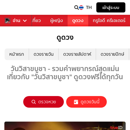
TH
เข้าสู่ระบบ
อาหาร
อ่าน
ท่องเที่ยว
ผู้หญิง
ดูดวง
ทรูไอดี ครีเอเตอร์
ดูดวง
หน้าแรก
ดวงรายวัน
ดวงรายสัปดาห์
ดวงรายปักษ์
วันวิสาขบูชา - รวมคำพยากรณ์สุดแม่น
เกี่ยวกับ "วันวิสาขบูชา" ดูดวงฟรีได้ทุกวัน
ตรวจหวย
ดูดวงวันนี้