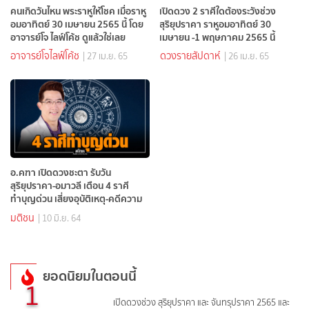
คนเกิดวันไหน พระราหูให้โชค เมื่อราหู
เปิดดวง 2 ราศีใดต้องระวังช่วง
อมอาทิตย์ 30 เมษายน 2565 นี้ โดย
สุริยุปราคา ราหูอมอาทิตย์ 30
อาจารย์โจ ไลฟ์โค้ช ดูแล้วใช่เลย
เมษายน -1 พฤษภาคม 2565 นี้
อาจารย์โจไลฟ์โค้ช
ดวงรายสัปดาห์
| 27 เม.ย. 65
| 26 เม.ย. 65
อ.คฑา เปิดดวงชะตา รับวัน
สุริยุปราคา-อมาวลี เตือน 4 ราศี
ทำบุญด่วน เสี่ยงอุบัติเหตุ-คดีความ
มติชน
| 10 มิ.ย. 64
ยอดนิยมในตอนนี้
1
เปิดดวงช่วง สุริยุปราคา และ จันทรุปราคา 2565 และ