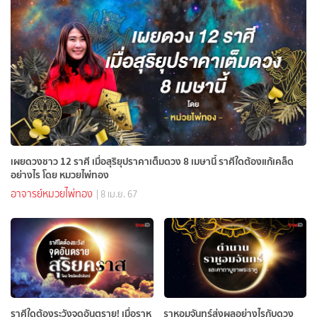
เผยดวงชาว 12 ราศี เมื่อสุริยุปราคาเต็มดวง 8 เมษานี้ ราศีใดต้องแก้เคล็ด
อย่างไร โดย หมวยไพ่ทอง
อาจารย์หมวยไพ่ทอง
| 8 เม.ย. 67
ราศีใดต้องระวังจุดอันตราย! เมื่อราหู
ราหูอมจันทร์ส่งผลอย่างไรกับดวง