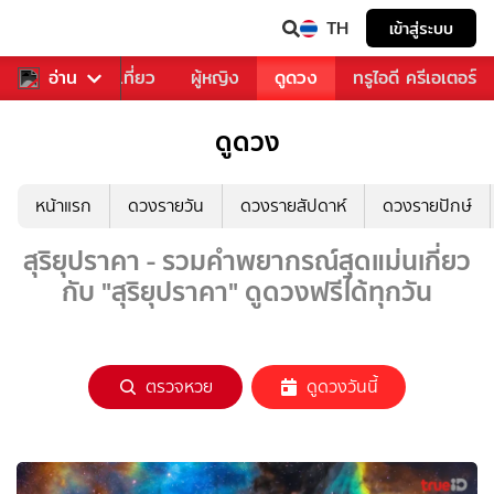
TH
เข้าสู่ระบบ
อาหาร
อ่าน
ท่องเที่ยว
ผู้หญิง
ดูดวง
ทรูไอดี ครีเอเตอร์
ดูดวง
หน้าแรก
ดวงรายวัน
ดวงรายสัปดาห์
ดวงรายปักษ์
สุริยุปราคา - รวมคำพยากรณ์สุดแม่นเกี่ยว
กับ "สุริยุปราคา" ดูดวงฟรีได้ทุกวัน
ตรวจหวย
ดูดวงวันนี้