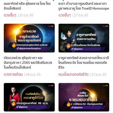
อมอาทิตย์ หรือ สุริยคราส โดย โหร
ชะตา ตำนานราหูอมจันทร์ และคาถา
รัตนโกสินทร์
บูชาพระราหู โดย TrueID Horoscope
ดวงอื่นๆ
ดวงอื่นๆ
| 25 ต.ค. 65
| 17 ต.ค. 65
เปิดดวงช่วง สุริยุปราคา และ
ราหูคายทรัพย์ สวดคาถาบทไหน ราศี
จันทรุปราคา 2565 และวิธีเสริมดวง
ไหนต้องระวัง โดย หมอโอม ถอดรหัส
โดยโหรรัตนโกสินทร์
ชีวิต
ดวงรายเดือน
หมอโอมถอดรหัสชีวิต
| 28 เม.ย. 65
| 27 เม.ย. 65