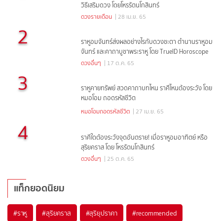
วิธีเสริมดวง โดยโหรรัตนโกสินทร์
ดวงรายเดือน
| 28 เม.ย. 65
2
ราหูอมจันทร์ส่งผลอย่างไรกับดวงชะตา ตำนานราหูอม
จันทร์ และคาถาบูชาพระราหู โดย TrueID Horoscope
ดวงอื่นๆ
| 17 ต.ค. 65
3
ราหูคายทรัพย์ สวดคาถาบทไหน ราศีไหนต้องระวัง โดย
หมอโอม ถอดรหัสชีวิต
หมอโอมถอดรหัสชีวิต
| 27 เม.ย. 65
4
ราศีใดต้องระวังจุดอันตราย! เมื่อราหูอมอาทิตย์ หรือ
สุริยคราส โดย โหรรัตนโกสินทร์
ดวงอื่นๆ
| 25 ต.ค. 65
แท็กยอดนิยม
#
ราหู
#
สุริยคราส
#
สุริยุปราคา
#
recommended