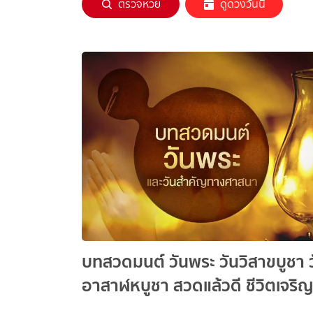
ตรวจหวย
ดูดวงวันนี้
บทสวดมนต์ วันพระ วันวิสาขบูชา 
อาสาฬหบูชา สวดแล้วดี ชีวิตเจริญร