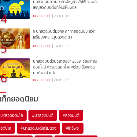
บทสวดมนต์ วันอาสาฬหบูชา 2569 วันพระ
ใหญ่สวดมนต์บทไหนให้มงคล
4
บทสวดมนต์
| 23 ก.ค. 69
9 บทสวดมนต์มงคล คาถายอดนิยม สวด
เสริมมงคล หนุนดวงชะตา
5
บทสวดมนต์
| 14 พ.ย. 65
บทสวดมนต์วันวิสาขบูชา 2569 เวียนเทียน
ออนไลน์ ควรสวดบทไหน พร้อมเสียงสวด
6
มนต์และคำแปล
บทสวดมนต์
| 28 พ.ค. 69
แท็กยอดนิยม
#
บทสวดอิติปิโส
#
บทสวดมนต์
#
สวดมนต์
#
อิติปิโส
#
บทสวดมนต์เสริมดวง
#
ไหว้พระ