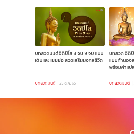
บทสวดมนต์อิติปิโส 3 จบ 9 จบ แบบ
บทสวด อิติป
เต็มและแบบย่อ สวดเสริมมงคลชีวิต
แบบทำนองส
พร้อมคำแปล
บทสวดมนต์
บทสวดมนต์
| 25 ต.ค. 65
|