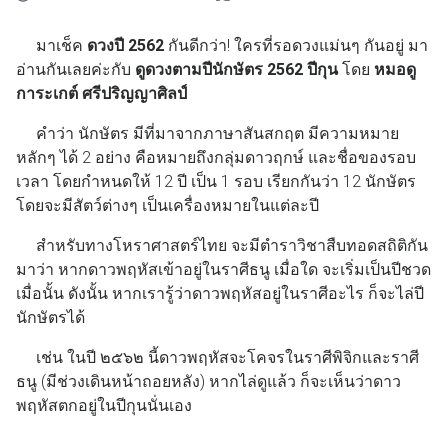
มาเช็ค
ดวงปี 2562
กันดีกว่า! ใครที่รอดวงแม่นๆ กันอยู่ มา
อ่านกันเลยค่ะกับ
ดูดวงตามปีนักษัตร 2562 ปีกุน
โดย
หมอดู
การะเกต์ ศรีปริญญาศิลป์
คำว่า นักษัตร มีที่มาจากภาษาสันสกฤต มีความหมาย
หลักๆ ได้ 2 อย่าง คือหมายถึงกลุ่มดาวฤกษ์ และชื่อของรอบ
เวลา โดยกำหนดให้ 12 ปี เป็น 1 รอบ เรียกกันว่า 12 นักษัตร
โดยจะมีสัตว์ต่างๆ เป็นเครื่องหมายในแต่ละปี
สำหรับทางโหราศาสตร์ไทย จะมีตำราวิชาสืบทอดสถิติกัน
มาว่า หากดาวพฤหัสเข้าอยู่ในราศีธนู เมื่อใด จะเริ่มเป็นปีชวด
เมื่อนั้น ดังนั้น หากเรารู้ว่าดาวพฤหัสอยู่ในราศีอะไร ก็จะไล่ปี
นักษัตรได้
เช่น ในปี ๒๕๖๒ นี้ดาวพฤหัสจะโคจรในราศีพิจิกและราศี
ธนู (มีช่วงเดินหน้าถอยหลัง) หากไล่ดูแล้ว ก็จะเห็นว่าดาว
พฤหัสตกอยู่ในปีกุนนั่นเอง